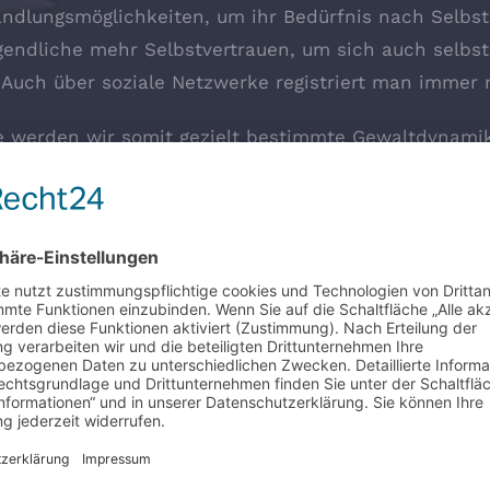
ndlungsmöglichkeiten, um ihr Bedürfnis nach Selbs
endliche mehr Selbstvertrauen, um sich auch selbst
 Auch über soziale Netzwerke registriert man immer
he werden wir somit gezielt bestimmte Gewaltdynami
Druck, der zur Gewaltausübung führt (und den sie s
hren, dass Gewalt ausgeübt wird. Alternative Handl
 sich effektiv wehren können! Wir wecken ihr Selbst
eren.
dliche in Notsituationen mental und physisch handl
n jeder Situation direkt anwenden können. Sie nehm
brechen in der Entstehung oftmals verhindert werde