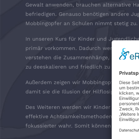
Gewalt anwenden, brauchen alternative Ha
befriedigen. Genauso benötigen andere Jug
Mobbingopfer an Schulen nimmt stetig zu.
In unseren Kurs für Kinder und Jugendlic
primär vorkommen. Dadurch werden sie den 
verstehen die Zusammenhänge, die dazu fü
zu deeskalieren und friedlich zu lösen.
Außerdem zeigen wir Mobbingopfer, wie sie
damit sie die Illusion der Hilflosigkeit verli
Des Weiteren werden wir Kinder und Jugen
effektive Achtsamkeitsmethoden, die sie i
fokussierter wahr. Somit können Gewaltver