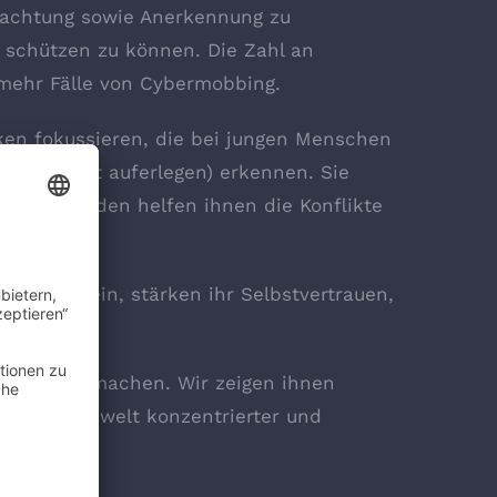
tachtung sowie Anerkennung zu
 schützen zu können. Die Zahl an
 mehr Fälle von Cybermobbing.
ken fokussieren, die bei jungen Menschen
ich selbst auferlegen) erkennen. Sie
ungsmethoden helfen ihnen die Konflikte
bewusstsein, stärken ihr Selbstvertrauen,
ungsfähig machen. Wir zeigen ihnen
en ihre Umwelt konzentrierter und
n.