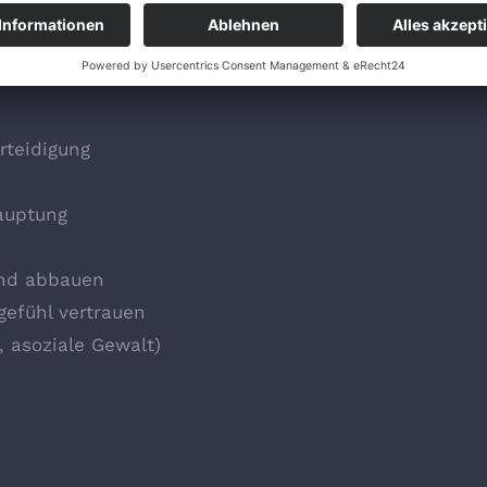
e und schnell abrufbare Kampftechniken, die geziel
möglich, sich aus heiklen Situationen zu befreien.
rteidigung
auptung
nd abbauen
efühl vertrauen
 asoziale Gewalt)